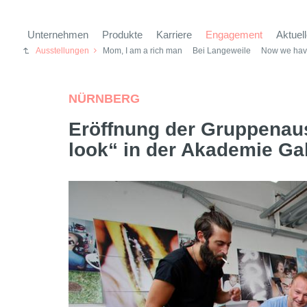
Unternehmen
Produkte
Karriere
Engagement
Aktuel
Ausstellungen
Mom, I am a rich man
Bei Langeweile
Now we hav
NÜRNBERG
Eröffnung der Gruppenaus
look“ in der Akademie Ga