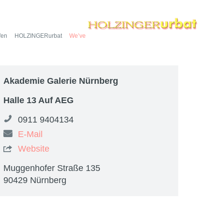
fen
HOLZINGERurbat
We’ve got the look
Akademie Galerie Nürnberg
Halle 13 Auf AEG
0911 9404134
E-Mail
Website

Muggenhofer Straße 135
90429 Nürnberg