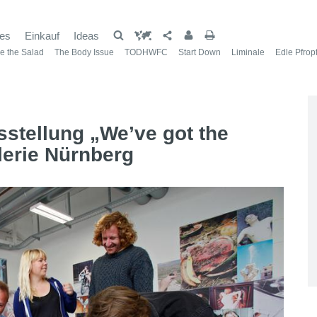
les
Einkauf
Ideas
e the Salad
The Body Issue
TODHWFC
Start Down
Liminale
Edle Pfrop
stellung „We’ve got the
lerie Nürnberg