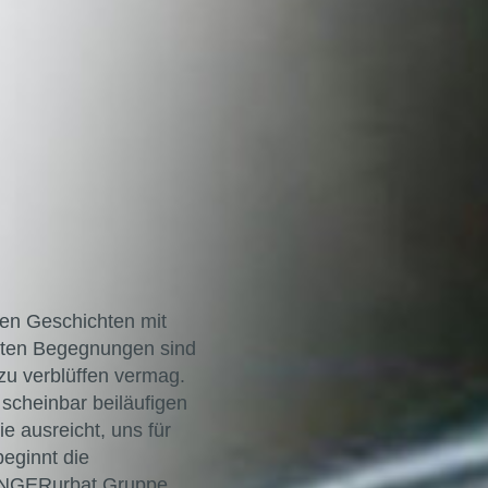
en Geschichten mit
sten Begegnungen sind
zu verblüffen vermag.
 scheinbar beiläufigen
e ausreicht, uns für
eginnt die
ZINGERurbat Gruppe