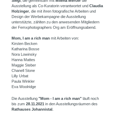
Siegl
, die gemeinsam mit
Milena Mercer
die
Ausstellung als Co-Kuratorin verantwortet und
Claudia
Holzinger
, die mit ihren fotografische Arbeiten und
Design der Werbekampagne die Ausstellung
unterstützte, zählten zu den anwesenden Mitgliedern
der Femxphotographers Org am Eröffnungsabend.
Mom, I am a rich man
mit Arbeiten von:
Kirsten Becken
Katharina Bosse
Nora Lowinsky
Hanna Mattes
Maggie Steber
Chanell Stone
Lilly Urbat
Paula Winkler
Eva Woolridge
Die Ausstellung
"Mom - I am a rich man"
läuft noch
bis zum
28.11.2021
in den Ausstellungsräumen des
Rathauses Johannistal
.