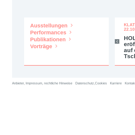
STUTTGART, 20.03.2021
KLAT
ST
Ausstellungen
22.10
Performances
HOLZINGERurbat zu
F
HOL
Publikationen
Gast im Kulturkiosk
O
erö
Stuttgart
A
Vorträge
auf
K
Tsc
Anbieter, Impressum, rechtliche Hinweise
Datenschutz,Cookies
Karriere
Kontak
Engagement
Startseite
Unternehmen