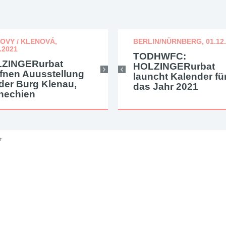
OVY / KLENOVÁ,
UTTGART, 18.11.2021
NÜRNBERG, 20.10.2021
BERLIN/NÜRNBERG, 01.12.
ONLINE, 03.06.2019
.2021
emxphotographers
HOLZINGERurbat
TODHWFC:
Femxphotograph
ZINGERurbat
rg – The Body Issue:
kündigen gemeinsam
HOLZINGERurbat
Org launchen
ffnen Auusstellung
usstellung im
mit Sophia Süßmilch
launcht Kalender fü
Kickstarterkamp
 der Burg Klenau,
ulturkiosk Stuttgart
Publikation bei starfru
das Jahr 2021
hechien
publications an
t
Produkte
Karriere