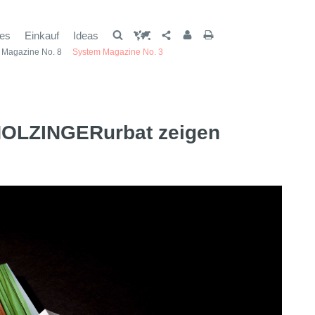
les
Einkauf
Ideas
 Magazine No. 8
System Magazine No. 3
HOLZINGERurbat zeigen