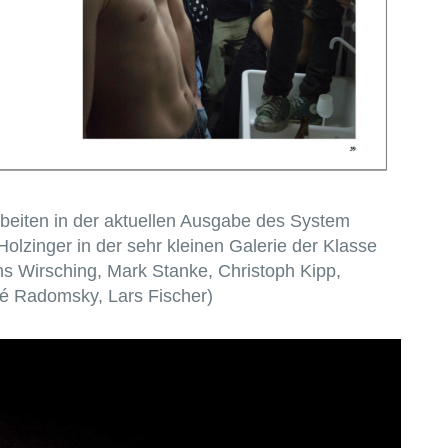
rbeiten in der aktuellen Ausgabe des System
Holzinger in der sehr kleinen Galerie der Klasse
 Wirsching, Mark Stanke, Christoph Kipp,
né Radomsky, Lars Fischer)