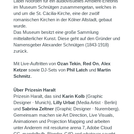
Label Noorden für ein audiovisuelles Ambient-Erlebnis
im Museum Schnütgen zusammengetan, welches in
und um die St. Cäcilia-Kirche, eine der zwölf
romanischen Kirchen in der Kölner Altstadt, gebaut
wurde.
Das Museum besitzt eine große Sammlung
mittelalterlicher Kunst. Diese geht auf den Gründer und
Namensgeber Alexander Schnütgen (1843-1918)
zurück.
Mit Live-Auftritten von
Ozan Tekin
,
Red On
,
Alex
Ketzer
sowie DJ-Sets von
Phil Latch
und
Martin
Schmitz
.
Über Prizesin Haralt
Prizesin Haralt, das sind
Karin Kolb
(Graphic
Designer · Munich),
Lilly Urbat
(Media Artist · Berlin)
und
Sabrina Zeltner
(Graphic Designer · Nuremberg).
Gemeinsam machen sie Art Direction, Live Visuals,
Animationen und Projection Mapping und arbeiten
unter Anderem mit resolume arena 7, Adobe Cloud
CC, mandelbulb, Blender, C4D and whatever caught